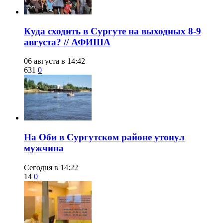
​Куда сходить в Сургуте на выходных 8-9
августа? // АФИША
06 августа в 14:42
631
0
​На Оби в Сургутском районе утонул
мужчина
Сегодня в 14:22
14
0