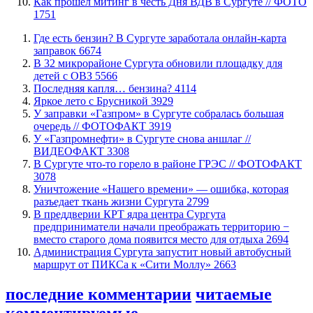
Как прошел митинг в честь Дня ВДВ в Сургуте // ФОТО
1751
​Где есть бензин? В Сургуте заработала онлайн-карта
заправок
6674
В 32 микрорайоне Сургута обновили площадку для
детей с ОВЗ
5566
​Последняя капля… бензина?
4114
Яркое лето с Брусникой
3929
​У заправки «Газпром» в Сургуте собралась большая
очередь // ФОТОФАКТ
3919
У «Газпромнефти» в Сургуте снова аншлаг //
ВИДЕОФАКТ
3308
​В Сургуте что-то горело в районе ГРЭС // ФОТОФАКТ
3078
​Уничтожение «Нашего времени» — ошибка, которая
разъедает ткань жизни Сургута
2799
​В преддверии КРТ ядра центра Сургута
предприниматели начали преображать территорию −
вместо старого дома появится место для отдыха
2694
​Администрация Сургута запустит новый автобусный
маршрут от ПИКСа к «Сити Моллу»
2663
последние комментарии
читаемые
комментируемые