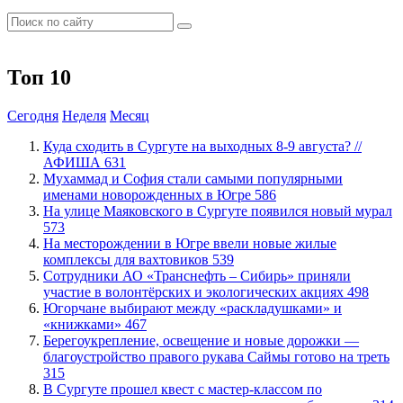
Топ 10
Сегодня
Неделя
Месяц
​Куда сходить в Сургуте на выходных 8-9 августа? //
АФИША
631
​Мухаммад и София стали самыми популярными
именами новорожденных в Югре
586
​На улице Маяковского в Сургуте появился новый мурал
573
​На месторождении в Югре ввели новые жилые
комплексы для вахтовиков
539
Сотрудники АО «Транснефть – Сибирь» приняли
участие в волонтёрских и экологических акциях
498
​Югорчане выбирают между «раскладушками» и
«книжками»
467
Берегоукрепление, освещение и новые дорожки —
благоустройство правого рукава Саймы готово на треть
315
В Сургуте прошел квест с мастер-классом по