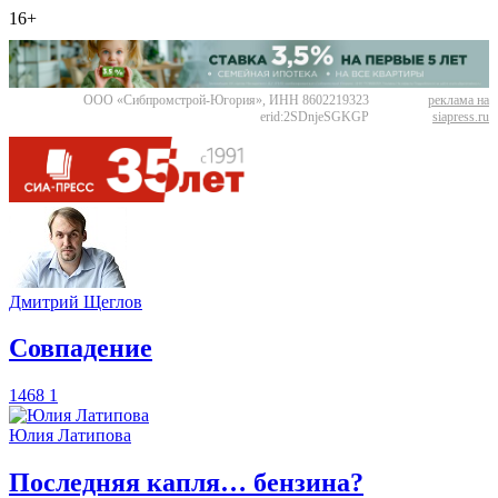
16+
ООО «Сибпромстрой-Югория», ИНН 8602219323
реклама на
erid:2SDnjeSGKGP
siapress.ru
Дмитрий Щеглов
​Совпадение
1468
1
Юлия Латипова
​Последняя капля… бензина?