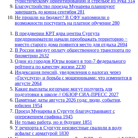
туристическому ориентированию и стрельбе из лука
314
Благоустройство проезда Мунарева планируют
завершить до конца сентября
281
Не прошли на бюджет? В СФУ напомнили о
возможности поступить на платное обучение
280
​В преддверии КРТ ядра центра Сургута
предприниматели начали преображать территорию −
вместо старого дома появится место для отдыха
2694
В России введут оплату общественного транспорта по
биометрии
2632
Один из городов Югры вошел в топ-7 федерального
рейтинга по качеству жизни
2230
​Индексация пенсий, уведомления о налогах через
«Госуслуги» и борьба с мошенниками: что изменится в
августе
2064
Какие выплаты югорчане могут получить для
подготовки к школе // ОБЗОР СИА-ПРЕСС
2027
​Памятные даты августа 2026 года: люди, события,
юбилеи
1954
​Проезд Мунарева в Сургуте благоустраивают с
опережением графика
1945
​Не только работа, но и будущее
1851
​У речпорта в Сургуте неизвестные свалили в воду
асфальт с арматурой
1830