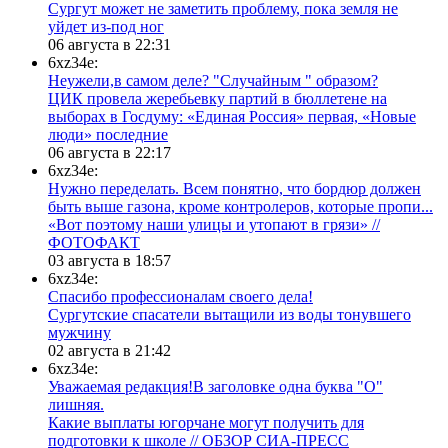
Сургут может не заметить проблему, пока земля не
уйдет из-под ног
06 августа в 22:31
6xz34e:
Неужели,в самом деле? "Случайным " образом?
ЦИК провела жеребьевку партий в бюллетене на
выборах в Госдуму: «Единая Россия» первая, «Новые
люди» последние
06 августа в 22:17
6xz34e:
Нужно переделать. Всем понятно, что бордюр должен
быть выше газона, кроме контролеров, которые пропи...
«Вот поэтому наши улицы и утопают в грязи» //
ФОТОФАКТ
03 августа в 18:57
6xz34e:
Спасибо профессионалам своего дела!
Сургутские спасатели вытащили из воды тонувшего
мужчину
02 августа в 21:42
6xz34e:
Уважаемая редакция!В заголовке одна буква "О"
лишняя.
Какие выплаты югорчане могут получить для
подготовки к школе // ОБЗОР СИА-ПРЕСС