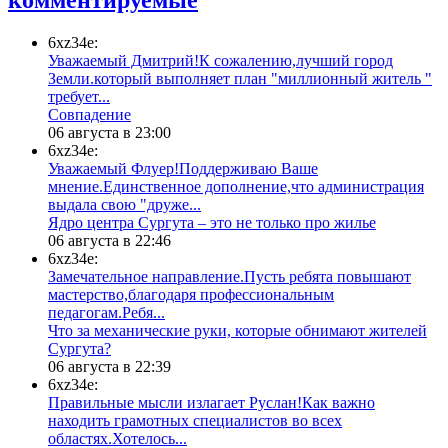
6xz34e:
Уважаемый Дмитрий!К сожалению,лучший город
Земли.который выполняет план "миллионный житель "
требует...
​Совпадение
06 августа в 23:00
6xz34e:
Уважаемый Флуер!Поддерживаю Ваше
мнение.Единственное дополнение,что администрация
выдала свою "друже...
​Ядро центра Сургута ‒ это не только про жилье
06 августа в 22:46
6xz34e:
Замечательное направление.Пусть ребята повышают
мастерство,благодаря профессиональным
педагогам.Ребя...
​Что за механические руки, которые обнимают жителей
Сургута?
06 августа в 22:39
6xz34e:
Правильные мысли излагает Руслан!Как важно
находить грамотных специалистов во всех
областях.Хотелось...