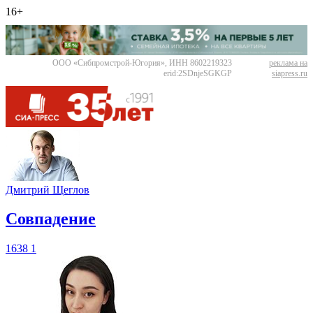
16+
ООО «Сибпромстрой-Югория», ИНН 8602219323
реклама на
erid:2SDnjeSGKGP
siapress.ru
Дмитрий Щеглов
​Совпадение
1638
1