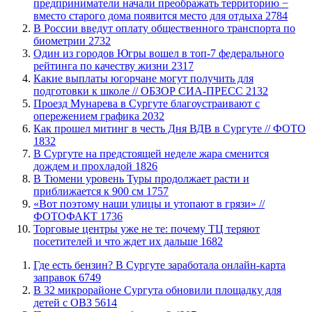
предприниматели начали преображать территорию −
вместо старого дома появится место для отдыха
2784
В России введут оплату общественного транспорта по
биометрии
2732
Один из городов Югры вошел в топ-7 федерального
рейтинга по качеству жизни
2317
Какие выплаты югорчане могут получить для
подготовки к школе // ОБЗОР СИА-ПРЕСС
2132
​Проезд Мунарева в Сургуте благоустраивают с
опережением графика
2032
Как прошел митинг в честь Дня ВДВ в Сургуте // ФОТО
1832
В Сургуте на предстоящей неделе жара сменится
дождем и прохладой
1826
В Тюмени уровень Туры продолжает расти и
приближается к 900 см
1757
«Вот поэтому наши улицы и утопают в грязи» //
ФОТОФАКТ
1736
Торговые центры уже не те: почему ТЦ теряют
посетителей и что ждет их дальше
1682
​Где есть бензин? В Сургуте заработала онлайн-карта
заправок
6749
В 32 микрорайоне Сургута обновили площадку для
детей с ОВЗ
5614