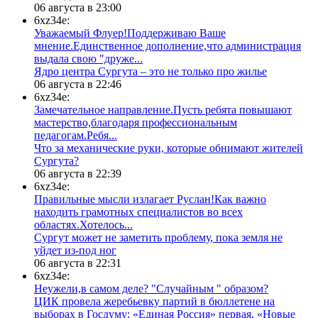
06 августа в 23:00
6xz34e:
Уважаемый Флуер!Поддерживаю Ваше
мнение.Единственное дополнение,что администрация
выдала свою "друже...
​Ядро центра Сургута ‒ это не только про жилье
06 августа в 22:46
6xz34e:
Замечательное направление.Пусть ребята повышают
мастерство,благодаря профессиональным
педагогам.Ребя...
​Что за механические руки, которые обнимают жителей
Сургута?
06 августа в 22:39
6xz34e:
Правильные мысли излагает Руслан!Как важно
находить грамотных специалистов во всех
областях.Хотелось...
Сургут может не заметить проблему, пока земля не
уйдет из-под ног
06 августа в 22:31
6xz34e:
Неужели,в самом деле? "Случайным " образом?
ЦИК провела жеребьевку партий в бюллетене на
выборах в Госдуму: «Единая Россия» первая, «Новые