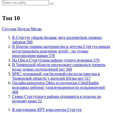
Топ 10
Сегодня
Неделя
Месяц
​В Сургуте убрали больше двух километров лишних
заборов
590
​В Центре охраны материнства и детства Сургута начали
регистрировать рождение детей – но только
иногородним мамам
578
​На Оби в Сургутском районе утонул мужчина
570
​В Тюменской области продолжает снижаться уровень
воды: новых подтоплений нет
568
​МЧС: оснований для беспокойства из-за паводка в
Тюменской области у жителей Югры нет
517
​Онлайн-кинотеатр Okko из подписки СберПрайм
возглавил рейтинг удовлетворенности пользователей
468
​Семьи Сургутского района отправятся в походы по
родному краю
52
​В преддверии КРТ ядра центра Сургута