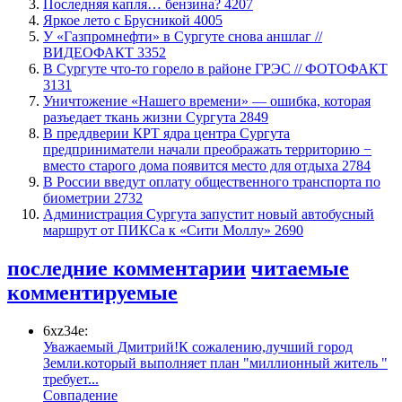
​Последняя капля… бензина?
4207
Яркое лето с Брусникой
4005
У «Газпромнефти» в Сургуте снова аншлаг //
ВИДЕОФАКТ
3352
​В Сургуте что-то горело в районе ГРЭС // ФОТОФАКТ
3131
​Уничтожение «Нашего времени» — ошибка, которая
разъедает ткань жизни Сургута
2849
​В преддверии КРТ ядра центра Сургута
предприниматели начали преображать территорию −
вместо старого дома появится место для отдыха
2784
В России введут оплату общественного транспорта по
биометрии
2732
​Администрация Сургута запустит новый автобусный
маршрут от ПИКСа к «Сити Моллу»
2690
последние комментарии
читаемые
комментируемые
6xz34e:
Уважаемый Дмитрий!К сожалению,лучший город
Земли.который выполняет план "миллионный житель "
требует...
​Совпадение