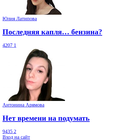
Юлия Латипова
​Последняя капля… бензина?
4207
1
Антонина Арямова
​Нет времени на подумать
9435
2
Вход на сайт