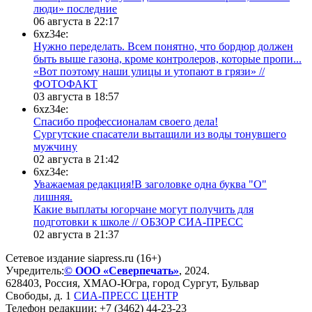
люди» последние
06 августа в 22:17
6xz34e:
Нужно переделать. Всем понятно, что бордюр должен
быть выше газона, кроме контролеров, которые пропи...
«Вот поэтому наши улицы и утопают в грязи» //
ФОТОФАКТ
03 августа в 18:57
6xz34e:
Спасибо профессионалам своего дела!
Сургутские спасатели вытащили из воды тонувшего
мужчину
02 августа в 21:42
6xz34e:
Уважаемая редакция!В заголовке одна буква "О"
лишняя.
Какие выплаты югорчане могут получить для
подготовки к школе // ОБЗОР СИА-ПРЕСС
02 августа в 21:37
Сетевое издание siapress.ru (16+)
Учредитель:
© ООО «Северпечать»
, 2024.
628403
,
Россия
,
ХМАО-Югра
, город
Сургут
,
Бульвар
Свободы, д. 1
СИА-ПРЕСС ЦЕНТР
Телефон редакции:
+7 (3462) 44-23-23