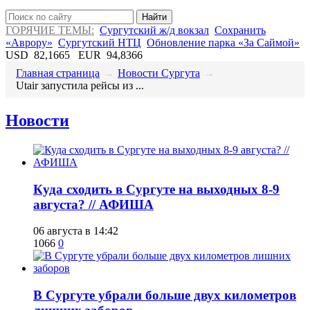
Найти
ГОРЯЧИЕ ТЕМЫ:
Сургутский ж/д вокзал
Сохранить
«Аврору»
Сургутский НТЦ
Обновление парка «За Саймой»
USD
82,1665
EUR
94,8366
Главная страница
→
Новости Сургута
→
​Utair запустила рейсы из ...
Новости
​Куда сходить в Сургуте на выходных 8-9
августа? // АФИША
06 августа в 14:42
1066
0
​В Сургуте убрали больше двух километров