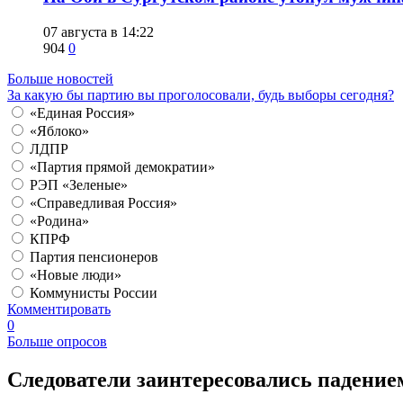
07 августа в 14:22
904
0
Больше новостей
За какую бы партию вы проголосовали, будь выборы сегодня?
«Единая Россия»
«Яблоко»
ЛДПР
«Партия прямой демократии»
РЭП «Зеленые»
«Справедливая Россия»
«Родина»
КПРФ
Партия пенсионеров
«Новые люди»
Коммунисты России
Комментировать
0
Больше опросов
Следователи заинтересовались падение