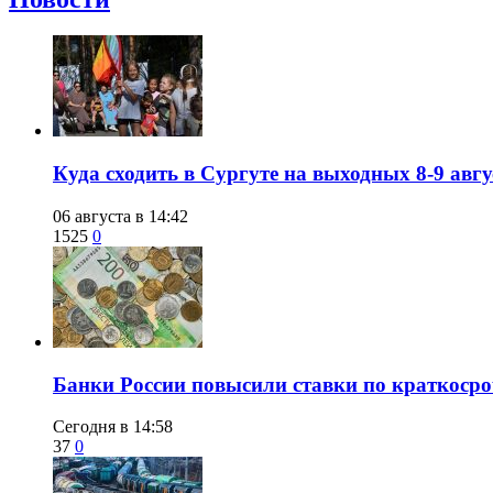
​Куда сходить в Сургуте на выходных 8-9 ав
06 августа в 14:42
1525
0
​Банки России повысили ставки по краткоср
Сегодня в 14:58
37
0