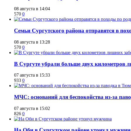
08 августа в 14:04
570
0
​Семьи Сургутского района отправятся в по
08 августа в 13:28
570
0
​В Сургуте убрали больше двух километров 
07 августа в 15:33
933
0
​МЧС: оснований для беспокойства из-за пав
07 августа в 15:02
826
0
​На Оби в Сургутском районе утонул мужчин