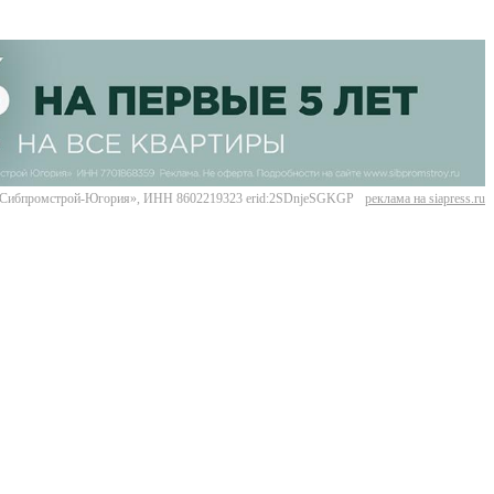
Сибпромстрой-Югория», ИНН 8602219323 erid:2SDnjeSGKGP
реклама на siapress.ru