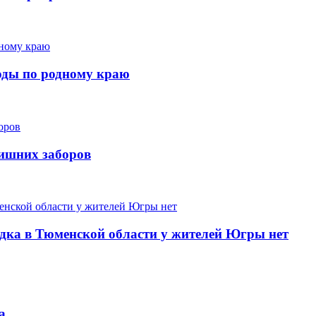
ходы по родному краю
лишних заборов
одка в Тюменской области у жителей Югры нет
а