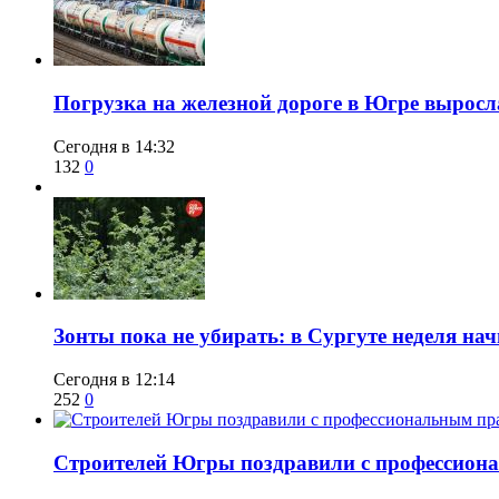
​Погрузка на железной дороге в Югре выросл
Сегодня в 14:32
132
0
​Зонты пока не убирать: в Сургуте неделя нач
Сегодня в 12:14
252
0
​Строителей Югры поздравили с профессио