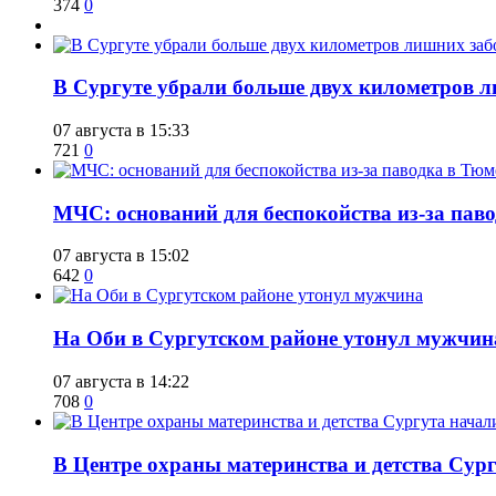
374
0
​В Сургуте убрали больше двух километров 
07 августа в 15:33
721
0
​МЧС: оснований для беспокойства из-за пав
07 августа в 15:02
642
0
​На Оби в Сургутском районе утонул мужчин
07 августа в 14:22
708
0
​В Центре охраны материнства и детства Сур