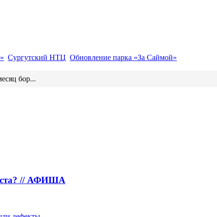
»
Сургутский НТЦ
Обновление парка «За Саймой»
есяц бор...
густа? // АФИША