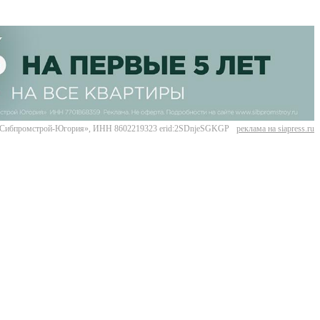
Сибпромстрой-Югория», ИНН 8602219323 erid:2SDnjeSGKGP
реклама на siapress.ru