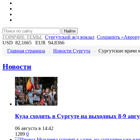
Найти
ГОРЯЧИЕ ТЕМЫ:
Сургутский ж/д вокзал
Сохранить «Аврору
USD
82,1665
EUR
94,8366
Главная страница
→
Новости Сургута
→
Сургутские врачи м
Новости
​Куда сходить в Сургуте на выходных 8-9 ав
06 августа в 14:42
1289
0