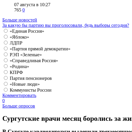
07 августа в 10:27
765
0
Больше новостей
За какую бы партию вы проголосовали, будь выборы сегодня?
«Единая Россия»
«Яблоко»
ЛДПР
«Партия прямой демократии»
РЭП «Зеленые»
«Справедливая Россия»
«Родина»
КПРФ
Партия пенсионеров
«Новые люди»
Коммунисты России
Комментировать
0
Больше опросов
Сургутские врачи месяц боролись за жи
В Сургуте кардиохирурги вылечили трехмесячно