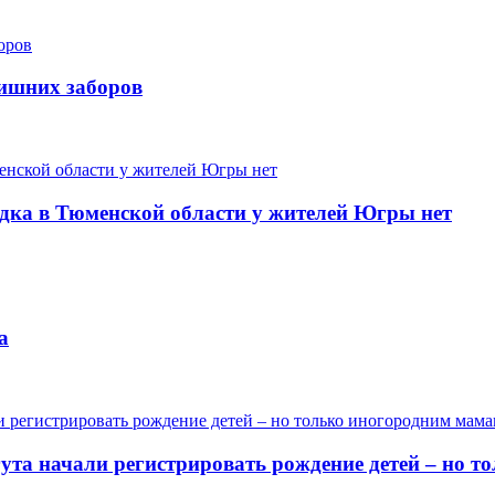
лишних заборов
одка в Тюменской области у жителей Югры нет
а
гута начали регистрировать рождение детей – но 