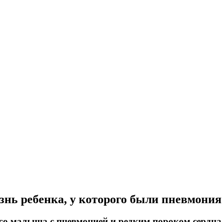
знь ребенка, у которого были пневмония
го малыша с пневмонией и редким пороком сердца