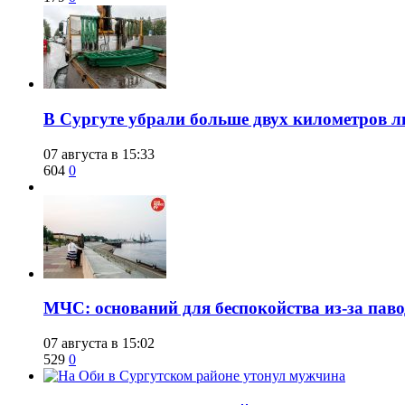
​В Сургуте убрали больше двух километров 
07 августа в 15:33
604
0
​МЧС: оснований для беспокойства из-за пав
07 августа в 15:02
529
0