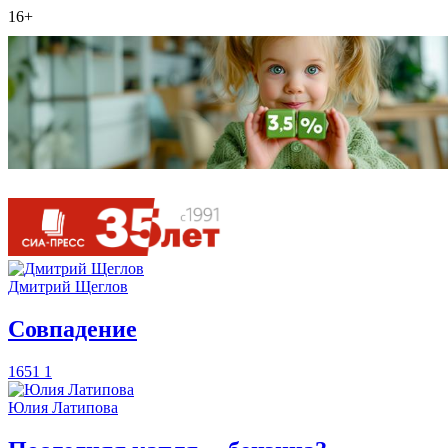
16+
Дмитрий Щеглов
​Совпадение
1651
1
Юлия Латипова