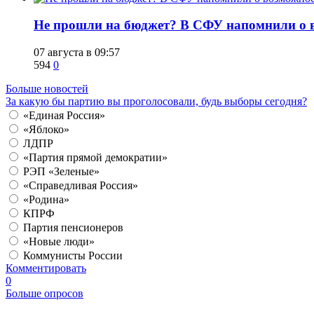
Не прошли на бюджет? В СФУ напомнили о в
07 августа в 09:57
594
0
Больше новостей
За какую бы партию вы проголосовали, будь выборы сегодня?
«Единая Россия»
«Яблоко»
ЛДПР
«Партия прямой демократии»
РЭП «Зеленые»
«Справедливая Россия»
«Родина»
КПРФ
Партия пенсионеров
«Новые люди»
Коммунисты России
Комментировать
0
Больше опросов