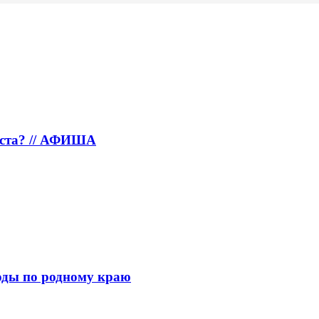
густа? // АФИША
ходы по родному краю