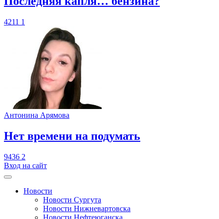
​Последняя капля… бензина?
4211
1
Антонина Арямова
​Нет времени на подумать
9436
2
Вход на сайт
Новости
Новости Сургута
Новости Нижневартовска
Новости Нефтеюганска