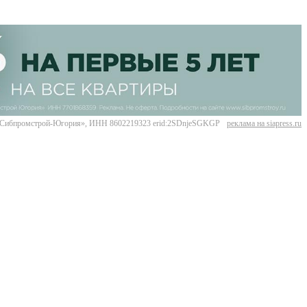
Сибпромстрой-Югория», ИНН 8602219323 erid:2SDnjeSGKGP
реклама на siapress.ru