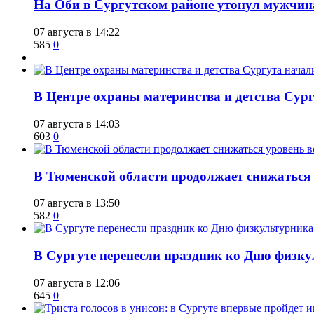
​На Оби в Сургутском районе утонул мужчин
07 августа в 14:22
585
0
​В Центре охраны материнства и детства Сур
07 августа в 14:03
603
0
​В Тюменской области продолжает снижаться
07 августа в 13:50
582
0
​В Сургуте перенесли праздник ко Дню физкул
07 августа в 12:06
645
0