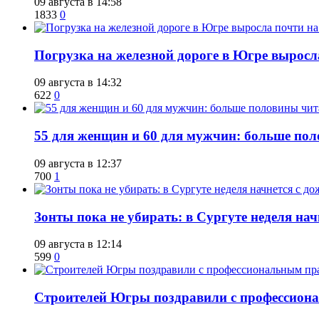
09 августа в 14:58
1833
0
​Погрузка на железной дороге в Югре выросл
09 августа в 14:32
622
0
​55 для женщин и 60 для мужчин: больше п
09 августа в 12:37
700
1
​Зонты пока не убирать: в Сургуте неделя нач
09 августа в 12:14
599
0
​Строителей Югры поздравили с профессио