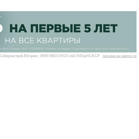
Сибпромстрой-Югория», ИНН 8602219323 erid:2SDnjeSGKGP
реклама на siapress.ru