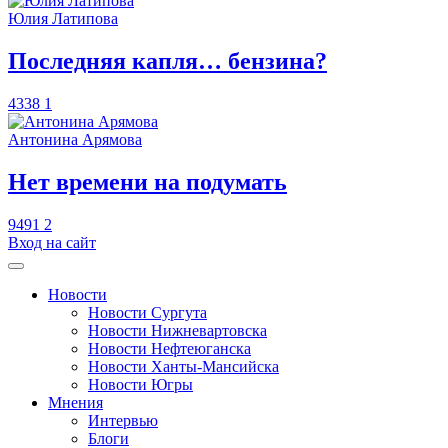
Юлия Латипова
​Последняя капля… бензина?
4338
1
Антонина Арямова
​Нет времени на подумать
9491
2
Вход на сайт
Новости
Новости Сургута
Новости Нижневартовска
Новости Нефтеюганска
Новости Ханты-Мансийска
Новости Югры
Мнения
Интервью
Блоги