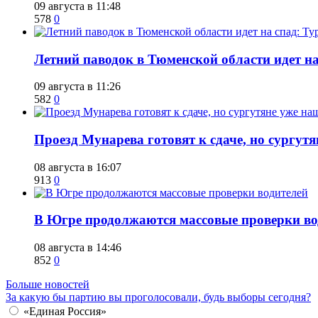
09 августа в 11:48
578
0
​Летний паводок в Тюменской области идет на
09 августа в 11:26
582
0
​Проезд Мунарева готовят к сдаче, но сургу
08 августа в 16:07
913
0
​В Югре продолжаются массовые проверки во
08 августа в 14:46
852
0
Больше новостей
За какую бы партию вы проголосовали, будь выборы сегодня?
«Единая Россия»