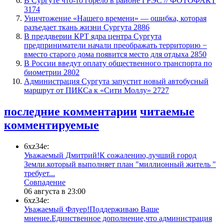
​В Сургуте что-то горело в районе ГРЭС // ФОТОФАКТ
3174
​Уничтожение «Нашего времени» — ошибка, которая
разъедает ткань жизни Сургута
2886
​В преддверии КРТ ядра центра Сургута
предприниматели начали преображать территорию −
вместо старого дома появится место для отдыха
2850
В России введут оплату общественного транспорта по
биометрии
2802
​Администрация Сургута запустит новый автобусный
маршрут от ПИКСа к «Сити Моллу»
2727
последние комментарии
читаемые
комментируемые
6xz34e:
Уважаемый Дмитрий!К сожалению,лучший город
Земли.который выполняет план "миллионный житель "
требует...
​Совпадение
06 августа в 23:00
6xz34e:
Уважаемый Флуер!Поддерживаю Ваше
мнение.Единственное дополнение,что администрация