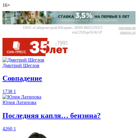
16+
ООО «Сибпромстрой-Югория», ИНН 8602219323
реклама на
erid:2SDnjeSGKGP
siapress.ru
Дмитрий Щеглов
​Совпадение
1738
1
Юлия Латипова
​Последняя капля… бензина?
4260
1