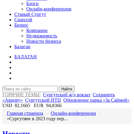
Блоги
Онлайн-конференции
Старый Сургут
Сиаплэй
Бизнес
Компании
Недвижимость
Новости бизнеса
Балаган
БАЛАГАН
Найти
ГОРЯЧИЕ ТЕМЫ:
Сургутский ж/д вокзал
Сохранить
«Аврору»
Сургутский НТЦ
Обновление парка «За Саймой»
USD
82,1665
EUR
94,8366
Главная страница
→
Онлайн-конференции
→
«Сургутяне в 2023 году пер...
Новости