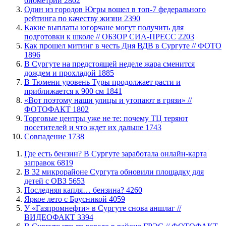
биометрии
2802
Один из городов Югры вошел в топ-7 федерального
рейтинга по качеству жизни
2390
Какие выплаты югорчане могут получить для
подготовки к школе // ОБЗОР СИА-ПРЕСС
2203
Как прошел митинг в честь Дня ВДВ в Сургуте // ФОТО
1896
В Сургуте на предстоящей неделе жара сменится
дождем и прохладой
1885
В Тюмени уровень Туры продолжает расти и
приближается к 900 см
1841
«Вот поэтому наши улицы и утопают в грязи» //
ФОТОФАКТ
1802
Торговые центры уже не те: почему ТЦ теряют
посетителей и что ждет их дальше
1743
​Совпадение
1738
​Где есть бензин? В Сургуте заработала онлайн-карта
заправок
6819
В 32 микрорайоне Сургута обновили площадку для
детей с ОВЗ
5653
​Последняя капля… бензина?
4260
Яркое лето с Брусникой
4059
У «Газпромнефти» в Сургуте снова аншлаг //
ВИДЕОФАКТ
3394