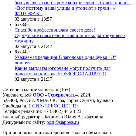
быть выше газона, кроме контролеров, которые пропи...
«Вот поэтому наши улицы и утопают в грязи» //
ФОТОФАКТ
03 августа в 18:57
6xz34e:
Спасибо профессионалам своего дела!
Сургутские спасатели вытащили из воды тонувшего
мужчину
02 августа в 21:42
6xz34e:
Уважаемая редакция!В заголовке одна буква "О"
лишняя.
Какие выплаты югорчане могут получить для
подготовки к школе // ОБЗОР СИА-ПРЕСС
02 августа в 21:37
Сетевое издание siapress.ru (16+)
Учредитель:
© ООО «Северпечать»
, 2024.
628403
,
Россия
,
ХМАО-Югра
, город
Сургут
,
Бульвар
Свободы, д. 1
СИА-ПРЕСС ЦЕНТР
Телефон редакции:
+7 (3462) 44-23-23
Главный редактор: Латипова Юлия Альфитовна
Дежурный по сайту:
post@siapress.ru
При использовании материалов ссылка обязательна.