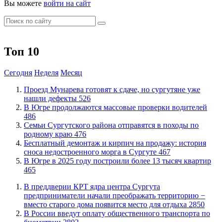
Вы можете
войти на сайт
Топ 10
Сегодня
Неделя
Месяц
​Проезд Мунарева готовят к сдаче, но сургутяне уже
нашли дефекты
526
​В Югре продолжаются массовые проверки водителей
486
​Семьи Сургутского района отправятся в походы по
родному краю
476
​Бесплатный демонтаж и кирпич на продажу: история
сноса недостроенного морга в Сургуте
467
​В Югре в 2025 году построили более 13 тысяч квартир
465
​В преддверии КРТ ядра центра Сургута
предприниматели начали преображать территорию −
вместо старого дома появится место для отдыха
2850
В России введут оплату общественного транспорта по