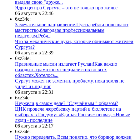
выдала свою "друже...
​Ядро центра Сургута ‒ это не только про жилье
06 августа в 22:46
6xz34e:
Замечательное направление.Пусть ребята повышают
мастерство,благодаря профессиональным
педагогам.Ребя...
​Что за механические руки, которые обнимают жителей
Сургута?
06 августа в 22:39
6xz34e:
Правильные мысли излагает Руслан!Как важно
находить грамотных специалистов во всех
областях.Хотелось...
Сургут может не заметить проблему, пока земля не
уйдет из-под ног
06 августа в 22:31
6xz34e:
Неужели,в самом деле? "Случайным " образом?
ЦИК провела жеребьевку партий в бюллетене на
выборах в Госдуму: «Единая Россия» первая, «Новые
люди» последние
06 августа в 22:17
6xz34e:
Нужно переделать. Всем понятно, что бордюр должен