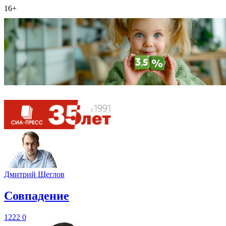
16+
Дмитрий Щеглов
​Совпадение
1222
0