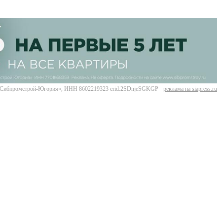
Сибпромстрой-Югория», ИНН 8602219323 erid:2SDnjeSGKGP
реклама на siapress.ru