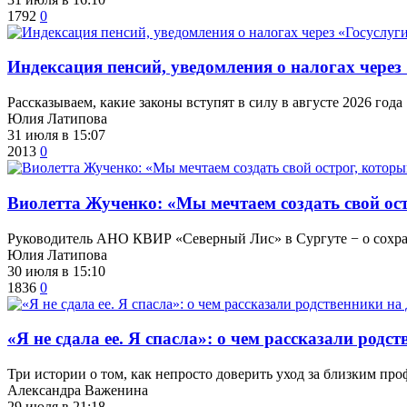
1792
0
​Индексация пенсий, уведомления о налогах через
Рассказываем, какие законы вступят в силу в августе 2026 года
Юлия Латипова
31 июля в 15:07
2013
0
Виолетта Жученко: «Мы мечтаем создать свой ост
Руководитель АНО КВИР «Северный Лис» в Сургуте − о сохране
Юлия Латипова
30 июля в 15:10
1836
0
​«Я не сдала ее. Я спасла»: о чем рассказали ро
Три истории о том, как непросто доверить уход за близким пр
Александра Важенина
29 июля в 21:18