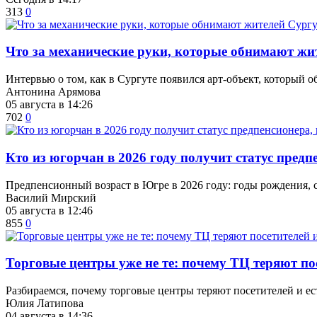
313
0
​Что за механические руки, которые обнимают жи
Интервью о том, как в Сургуте появился арт-объект, который о
Антонина Арямова
05 августа в 14:26
702
0
Кто из югорчан в 2026 году получит статус пред
Предпенсионный возраст в Югре в 2026 году: годы рождения,
Василий Мирский
05 августа в 12:46
855
0
Торговые центры уже не те: почему ТЦ теряют по
Разбираемся, почему торговые центры теряют посетителей и ес
Юлия Латипова
04 августа в 14:36