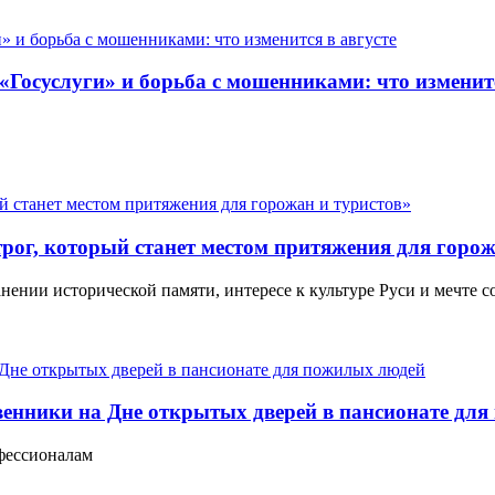
 «Госуслуги» и борьба с мошенниками: что изменитс
рог, который станет местом притяжения для горож
нии исторической памяти, интересе к культуре Руси и мечте с
дственники на Дне открытых дверей в пансионате д
офессионалам