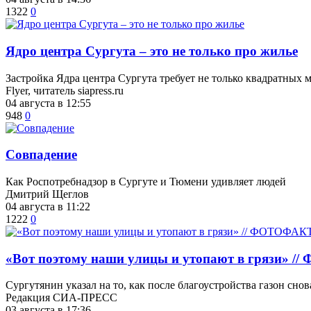
1322
0
​Ядро центра Сургута ‒ это не только про жилье
Застройка Ядра центра Сургута требует не только квадратных 
Flyer, читатель siapress.ru
04 августа в 12:55
948
0
​Совпадение
Как Роспотребнадзор в Сургуте и Тюмени удивляет людей
Дмитрий Щеглов
04 августа в 11:22
1222
0
«Вот поэтому наши улицы и утопают в грязи» 
Сургутянин указал на то, как после благоустройства газон снов
Редакция СИА-ПРЕСС
03 августа в 17:36