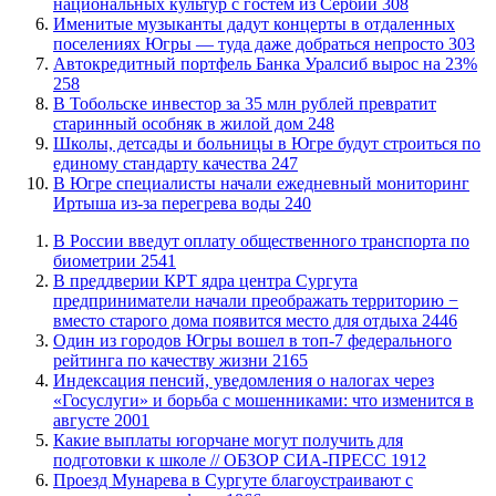
национальных культур с гостем из Сербии
308
Именитые музыканты дадут концерты в отдаленных
поселениях Югры — туда даже добраться непросто
303
​Автокредитный портфель Банка Уралсиб вырос на 23%
258
В Тобольске инвестор за 35 млн рублей превратит
старинный особняк в жилой дом
248
Школы, детсады и больницы в Югре будут строиться по
единому стандарту качества
247
В Югре специалисты начали ежедневный мониторинг
Иртыша из-за перегрева воды
240
В России введут оплату общественного транспорта по
биометрии
2541
​В преддверии КРТ ядра центра Сургута
предприниматели начали преображать территорию −
вместо старого дома появится место для отдыха
2446
Один из городов Югры вошел в топ-7 федерального
рейтинга по качеству жизни
2165
​Индексация пенсий, уведомления о налогах через
«Госуслуги» и борьба с мошенниками: что изменится в
августе
2001
Какие выплаты югорчане могут получить для
подготовки к школе // ОБЗОР СИА-ПРЕСС
1912
​Проезд Мунарева в Сургуте благоустраивают с