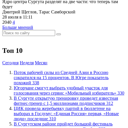
Ядро центра Сургута разделят на две части: что теперь там
будет
Дмитрий Щеглов, Тарас Самборский
28 июля в 11:11
2040
4
Больше мнений
Топ 10
Сегодня
Неделя
Месяц
Поток рабочей силы из Средней Азии в Россию
сократился на 15 процентов. В Югре показатель
похожий
338
Югорчане смогут выбрать удобный участок для
голосования через сервис «Мобильный избиратель»
330
В Сургуте открытую тренировку проведет известная
фитнес-тренер с 1,5 миллионами подписчиков
312
ЦИК провела жеребьевку партий в бюллетене на
выборах в Госдуму: «Единая Россия» первая, «Новые
люди» последние
310
В Сургутском районе пройдет большой фестиваль