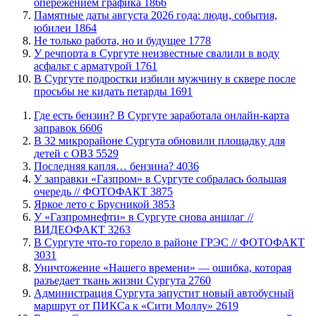
опережением графика
1866
​Памятные даты августа 2026 года: люди, события,
юбилеи
1864
​Не только работа, но и будущее
1778
​У речпорта в Сургуте неизвестные свалили в воду
асфальт с арматурой
1761
В Сургуте подростки избили мужчину в сквере после
просьбы не кидать петарды
1691
​Где есть бензин? В Сургуте заработала онлайн-карта
заправок
6606
В 32 микрорайоне Сургута обновили площадку для
детей с ОВЗ
5529
​Последняя капля… бензина?
4036
​У заправки «Газпром» в Сургуте собралась большая
очередь // ФОТОФАКТ
3875
Яркое лето с Брусникой
3853
У «Газпромнефти» в Сургуте снова аншлаг //
ВИДЕОФАКТ
3263
​В Сургуте что-то горело в районе ГРЭС // ФОТОФАКТ
3031
​Уничтожение «Нашего времени» — ошибка, которая
разъедает ткань жизни Сургута
2760
​Администрация Сургута запустит новый автобусный
маршрут от ПИКСа к «Сити Моллу»
2619