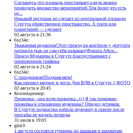
Соглашусь,что площадь простаивает,а ведь можно
проводить множество мероприятий.Тем более,что есть
це...
​Никакой ресторан не сделает из центральной площади
Сургута общественное пространство. А театр или
планетарий — сделают
02 августа в 21:36
6xz34e:
Уважаемая редакция!Этот проезд на контроле у депутата
патриота (как он сам себя называет)Рината Айси...
​Проезд Мунарева в Сургуте благоустраивают с
опережением графика
02 августа в 21:24
6xz34e:
С праздником!Поздравляем!
Как прошел митинг в честь Дня ВДВ в Сургуте // ФОТО
02 августа в 20:45
Коллекционер:
Проверка - она всем проверка...(с) Я так понимаю,
проверка в отношении мужчины? Обидел детачков.
В Сургуте подростки избили мужчину в сквере после
просьбы не кидать петарды
31 июля в 19:03
gizn3:
1 августа состоятся турниры по шашкам и шахматам,