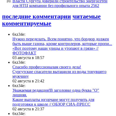
Власти Сургута доверили строительство энергосетей
для НТЦ компании без профильного опыта
2562
последние комментарии
читаемые
комментируемые
6xz34e:
Нужно переделать. Всем понятно, что бордюр должен
быть выше газона, кроме контролеров, которые пропи...
«Вот поэтому наши улицы и утопают в грязи» //
ФОТОФАКТ
03 августа в 18:57
6xz34e:
Спасибо профессионалам своего дела!
Сургутские спасатели вытащили из воды тонувшего
мужчину
02 августа в 21:42
6xz34e:
Уважаемая редакция!В заголовке одна буква "О"
лишняя.
Какие выплаты югорчане могут получить для
подготовки к школе // ОБЗОР СИА-ПРЕСС
02 августа в 21:37
6xz34e: