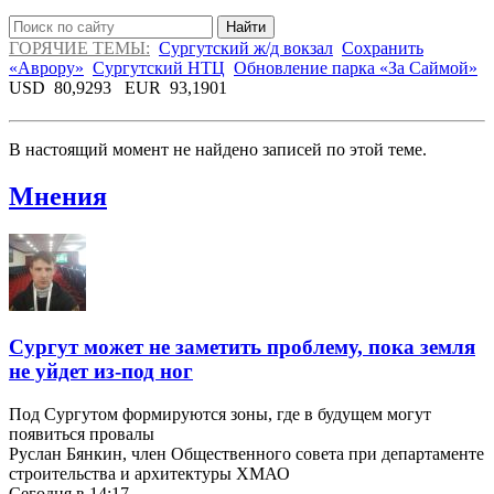
Найти
ГОРЯЧИЕ ТЕМЫ:
Сургутский ж/д вокзал
Сохранить
«Аврору»
Сургутский НТЦ
Обновление парка «За Саймой»
USD
80,9293
EUR
93,1901
В настоящий момент не найдено записей по этой теме.
Мнения
Сургут может не заметить проблему, пока земля
не уйдет из-под ног
Под Сургутом формируются зоны, где в будущем могут
появиться провалы
Руслан Бянкин, член Общественного совета при департаменте
строительства и архитектуры ХМАО
Сегодня в 14:17