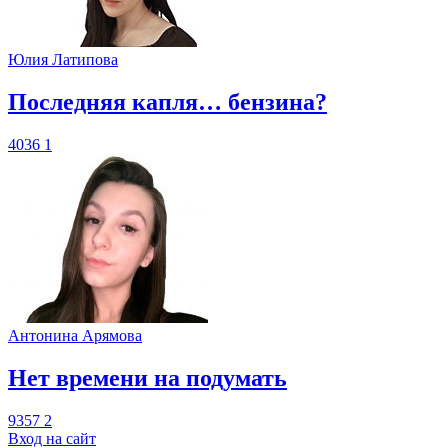
Юлия Латипова
​Последняя капля… бензина?
4036
1
Антонина Арямова
​Нет времени на подумать
9357
2
Вход на сайт