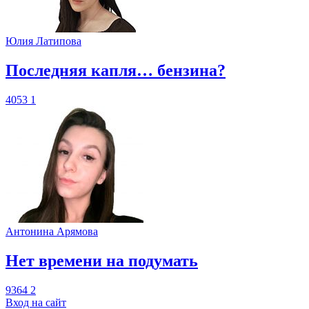
Юлия Латипова
​Последняя капля… бензина?
4053
1
Антонина Арямова
​Нет времени на подумать
9364
2
Вход на сайт