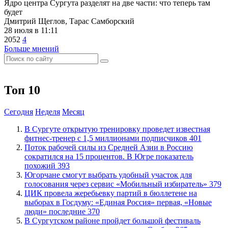
Ядро центра Сургута разделят на две части: что теперь там
будет
Дмитрий Щеглов, Тарас Самборский
28 июля в 11:11
2052
4
Больше мнений
Топ 10
Сегодня
Неделя
Месяц
В Сургуте открытую тренировку проведет известная
фитнес-тренер с 1,5 миллионами подписчиков
401
Поток рабочей силы из Средней Азии в Россию
сократился на 15 процентов. В Югре показатель
похожий
393
Югорчане смогут выбрать удобный участок для
голосования через сервис «Мобильный избиратель»
379
ЦИК провела жеребьевку партий в бюллетене на
выборах в Госдуму: «Единая Россия» первая, «Новые
люди» последние
370
В Сургутском районе пройдет большой фестиваль