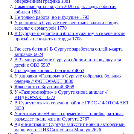
опережением графика
1881
​Памятные даты августа 2026 года: люди, события,
юбилеи
1881
​Не только работа, но и будущее
1793
​У речпорта в Сургуте неизвестные свалили в воду
асфальт с арматурой
1770
В Сургуте подростки избили мужчину в сквере после
просьбы не кидать петарды
1708
​Где есть бензин? В Сургуте заработала онлайн-карта
заправок
6624
В 32 микрорайоне Сургута обновили площадку для
детей с ОВЗ
5537
​Последняя капля… бензина?
4053
​У заправки «Газпром» в Сургуте собралась большая
очередь // ФОТОФАКТ
3880
Яркое лето с Брусникой
3868
У «Газпромнефти» в Сургуте снова аншлаг //
ВИДЕОФАКТ
3272
​В Сургуте что-то горело в районе ГРЭС // ФОТОФАКТ
3038
​Уничтожение «Нашего времени» — ошибка, которая
разъедает ткань жизни Сургута
2767
​Администрация Сургута запустит новый автобусный
маршрут от ПИКСа к «Сити Моллу»
2626