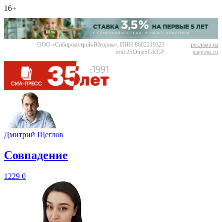
16+
ООО «Сибпромстрой-Югория», ИНН 8602219323
реклама на
erid:2SDnjeSGKGP
siapress.ru
Дмитрий Щеглов
​Совпадение
1229
0