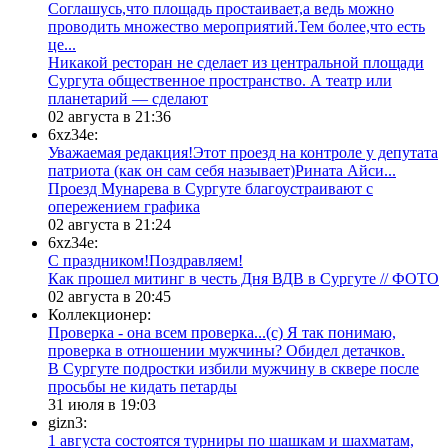
Соглашусь,что площадь простаивает,а ведь можно
проводить множество мероприятий.Тем более,что есть
це...
​Никакой ресторан не сделает из центральной площади
Сургута общественное пространство. А театр или
планетарий — сделают
02 августа в 21:36
6xz34e:
Уважаемая редакция!Этот проезд на контроле у депутата
патриота (как он сам себя называет)Рината Айси...
​Проезд Мунарева в Сургуте благоустраивают с
опережением графика
02 августа в 21:24
6xz34e:
С праздником!Поздравляем!
Как прошел митинг в честь Дня ВДВ в Сургуте // ФОТО
02 августа в 20:45
Коллекционер:
Проверка - она всем проверка...(с) Я так понимаю,
проверка в отношении мужчины? Обидел детачков.
В Сургуте подростки избили мужчину в сквере после
просьбы не кидать петарды
31 июля в 19:03
gizn3:
1 августа состоятся турниры по шашкам и шахматам,