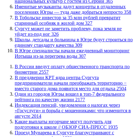
национальных культур с гостем из Сербии
365
Именитые музыканты дадут концерты в отдаленных
поселениях Югры — туда даже добраться непросто
358
В Тобольске инвестор за 35 млн рублей превратит
старинный особняк в жилой дом
327
Сургут может не заметить проблему, пока земля не
уйдет из-под ног
326
Школы, детсады и больницы в Югре будут строиться по
единому стандарту качества
309
В Югре специалисты начали ежедневный мониторинг
Иртыша из-за перегрева воды
307
В России введут оплату общественного транспорта по
биометрии
2557
​В преддверии КРТ ядра центра Сургута
предприниматели начали преображать территорию −
вместо старого дома появится место для отдыха
2504
Один из городов Югры вошел в топ-7 федерального
рейтинга по качеству жизни
2177
​Индексация пенсий, уведомления о налогах через
«Госуслуги» и борьба с мошенниками: что изменится в
августе
2014
Какие выплаты югорчане могут получить для
подготовки к школе // ОБЗОР СИА-ПРЕСС
1935
​Проезд Мунарева в Сургуте благоустраивают с