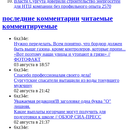
Власти Сургута доверили строительство энергосетей
для НТЦ компании без профильного опыта
2570
последние комментарии
читаемые
комментируемые
6xz34e:
Нужно переделать. Всем понятно, что бордюр должен
быть выше газона, кроме контролеров, которые пропи...
«Вот поэтому наши улицы и утопают в грязи» //
ФОТОФАКТ
03 августа в 18:57
6xz34e:
Спасибо профессионалам своего дела!
Сургутские спасатели вытащили из воды тонувшего
мужчину
02 августа в 21:42
6xz34e:
Уважаемая редакция!В заголовке одна буква "О"
лишняя.
Какие выплаты югорчане могут получить для
подготовки к школе // ОБЗОР СИА-ПРЕСС
02 августа в 21:37
6xz34e: