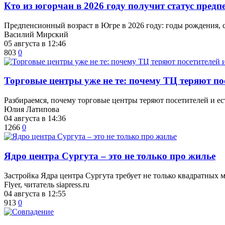
Кто из югорчан в 2026 году получит статус пред
Предпенсионный возраст в Югре в 2026 году: годы рождения,
Василий Мирский
05 августа в 12:46
803
0
Торговые центры уже не те: почему ТЦ теряют по
Разбираемся, почему торговые центры теряют посетителей и ес
Юлия Латипова
04 августа в 14:36
1266
0
​Ядро центра Сургута ‒ это не только про жилье
Застройка Ядра центра Сургута требует не только квадратных 
Flyer, читатель siapress.ru
04 августа в 12:55
913
0