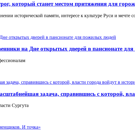
рог, который станет местом притяжения для горож
нии исторической памяти, интересе к культуре Руси и мечте с
дственники на Дне открытых дверей в пансионате д
офессионалам
штабнейшая задача, справившись с которой, влас
власти Сургута