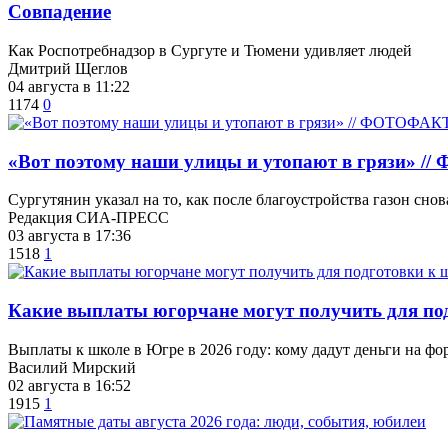
​Совпадение
Как Роспотребнадзор в Сургуте и Тюмени удивляет людей
Дмитрий Щеглов
04 августа в 11:22
1174
0
«Вот поэтому наши улицы и утопают в грязи» 
Сургутянин указал на то, как после благоустройства газон снов
Редакция СИА-ПРЕСС
03 августа в 17:36
1518
1
Какие выплаты югорчане могут получить для п
Выплаты к школе в Югре в 2026 году: кому дадут деньги на фо
Василий Мирский
02 августа в 16:52
1915
1