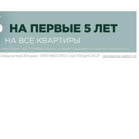
Сибпромстрой-Югория», ИНН 8602219323 erid:2SDnjeSGKGP
реклама на siapress.ru