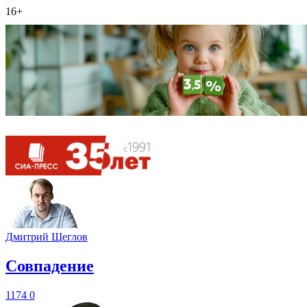
16+
Дмитрий Щеглов
​Совпадение
1174
0