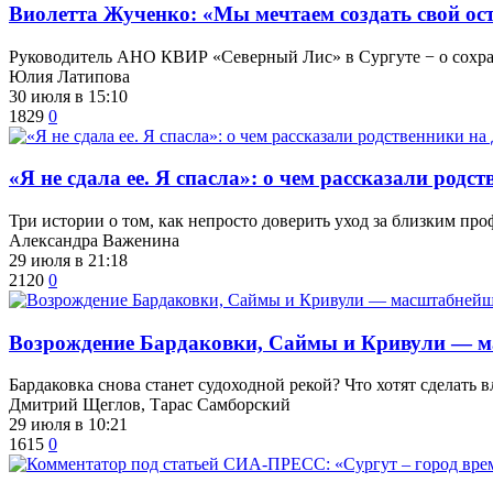
Виолетта Жученко: «Мы мечтаем создать свой ост
Руководитель АНО КВИР «Северный Лис» в Сургуте − о сохране
Юлия Латипова
30 июля в 15:10
1829
0
​«Я не сдала ее. Я спасла»: о чем рассказали ро
Три истории о том, как непросто доверить уход за близким пр
Александра Важенина
29 июля в 21:18
2120
0
Возрождение Бардаковки, Саймы и Кривули — мас
​Бардаковка снова станет судоходной рекой? Что хотят сделать 
Дмитрий Щеглов, Тарас Самборский
29 июля в 10:21
1615
0