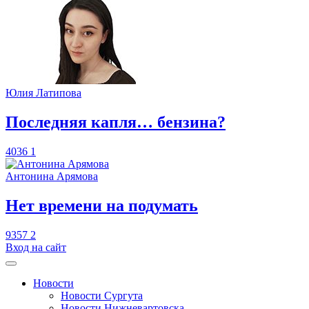
Юлия Латипова
​Последняя капля… бензина?
4036
1
Антонина Арямова
​Нет времени на подумать
9357
2
Вход на сайт
Новости
Новости Сургута
Новости Нижневартовска