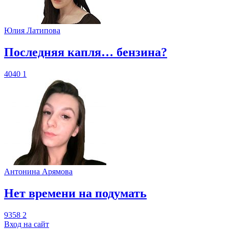
Юлия Латипова
​Последняя капля… бензина?
4040
1
Антонина Арямова
​Нет времени на подумать
9358
2
Вход на сайт