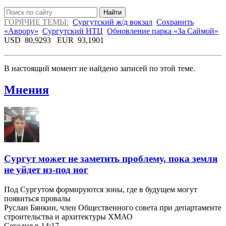
Найти
ГОРЯЧИЕ ТЕМЫ:
Сургутский ж/д вокзал
Сохранить
«Аврору»
Сургутский НТЦ
Обновление парка «За Саймой»
USD
80,9293
EUR
93,1901
В настоящий момент не найдено записей по этой теме.
Мнения
Сургут может не заметить проблему, пока земля
не уйдет из-под ног
Под Сургутом формируются зоны, где в будущем могут
появиться провалы
Руслан Бянкин, член Общественного совета при департаменте
строительства и архитектуры ХМАО
Сегодня в 14:17