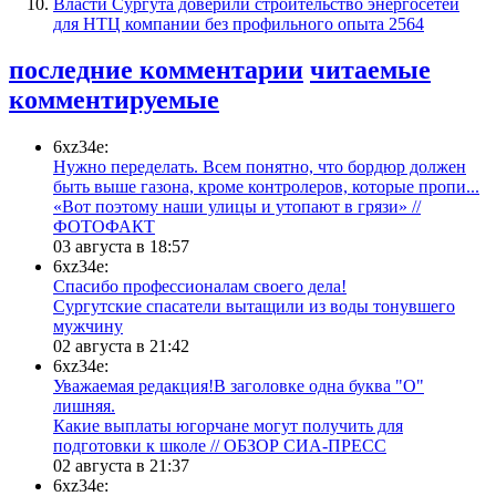
Власти Сургута доверили строительство энергосетей
для НТЦ компании без профильного опыта
2564
последние комментарии
читаемые
комментируемые
6xz34e:
Нужно переделать. Всем понятно, что бордюр должен
быть выше газона, кроме контролеров, которые пропи...
«Вот поэтому наши улицы и утопают в грязи» //
ФОТОФАКТ
03 августа в 18:57
6xz34e:
Спасибо профессионалам своего дела!
Сургутские спасатели вытащили из воды тонувшего
мужчину
02 августа в 21:42
6xz34e:
Уважаемая редакция!В заголовке одна буква "О"
лишняя.
Какие выплаты югорчане могут получить для
подготовки к школе // ОБЗОР СИА-ПРЕСС
02 августа в 21:37
6xz34e: