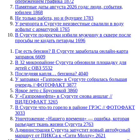
опережением графика
1872
​Памятные даты августа 2026 года: люди, события,
юбилеи
1868
​Не только работа, но и будущее
1783
​У речпорта в Сургуте неизвестные свалили в воду
асфальт с арматурой
1765
В Сургуте подростки избили мужчину в сквере после
просьбы не кидать петарды
1696
​Где есть бензин? В Сургуте заработала онлайн-карта
заправок
6609
В 32 микрорайоне Сургута обновили площадку для
детей с ОВЗ
5532
​Последняя капля… бензина?
4040
​У заправки «Газпром» в Сургуте собралась большая
очередь // ФОТОФАКТ
3877
Яркое лето с Брусникой
3860
У «Газпромнефти» в Сургуте снова аншлаг //
ВИДЕОФАКТ
3265
​В Сургуте что-то горело в районе ГРЭС // ФОТОФАКТ
3033
​Уничтожение «Нашего времени» — ошибка, которая
разъедает ткань жизни Сургута
2763
​Администрация Сургута запустит новый автобусный
маршрут от ПИКСа к «Сити Моллу»
2621