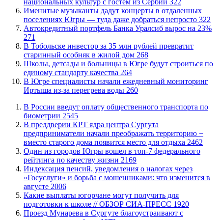
национальных культур с гостем из Сербии
322
Именитые музыканты дадут концерты в отдаленных
поселениях Югры — туда даже добраться непросто
322
​Автокредитный портфель Банка Уралсиб вырос на 23%
271
В Тобольске инвестор за 35 млн рублей превратит
старинный особняк в жилой дом
268
Школы, детсады и больницы в Югре будут строиться по
единому стандарту качества
264
В Югре специалисты начали ежедневный мониторинг
Иртыша из-за перегрева воды
260
В России введут оплату общественного транспорта по
биометрии
2545
​В преддверии КРТ ядра центра Сургута
предприниматели начали преображать территорию −
вместо старого дома появится место для отдыха
2462
Один из городов Югры вошел в топ-7 федерального
рейтинга по качеству жизни
2169
​Индексация пенсий, уведомления о налогах через
«Госуслуги» и борьба с мошенниками: что изменится в
августе
2006
Какие выплаты югорчане могут получить для
подготовки к школе // ОБЗОР СИА-ПРЕСС
1920
​Проезд Мунарева в Сургуте благоустраивают с