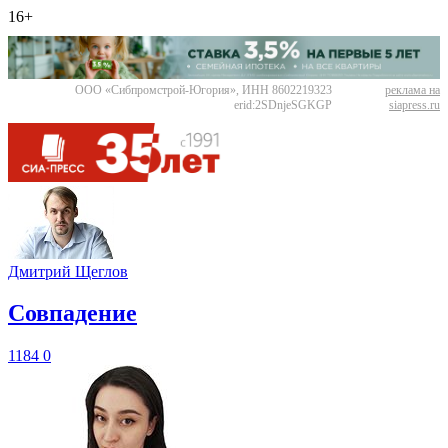
16+
ООО «Сибпромстрой-Югория», ИНН 8602219323
реклама на
erid:2SDnjeSGKGP
siapress.ru
Дмитрий Щеглов
​Совпадение
1184
0