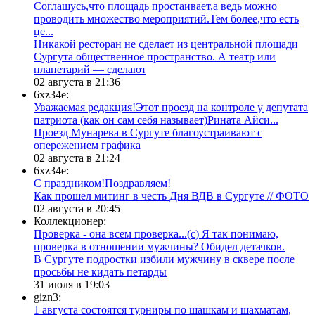
Соглашусь,что площадь простаивает,а ведь можно
проводить множество мероприятий.Тем более,что есть
це...
​Никакой ресторан не сделает из центральной площади
Сургута общественное пространство. А театр или
планетарий — сделают
02 августа в 21:36
6xz34e:
Уважаемая редакция!Этот проезд на контроле у депутата
патриота (как он сам себя называет)Рината Айси...
​Проезд Мунарева в Сургуте благоустраивают с
опережением графика
02 августа в 21:24
6xz34e:
С праздником!Поздравляем!
Как прошел митинг в честь Дня ВДВ в Сургуте // ФОТО
02 августа в 20:45
Коллекционер:
Проверка - она всем проверка...(с) Я так понимаю,
проверка в отношении мужчины? Обидел детачков.
В Сургуте подростки избили мужчину в сквере после
просьбы не кидать петарды
31 июля в 19:03
gizn3:
1 августа состоятся турниры по шашкам и шахматам,