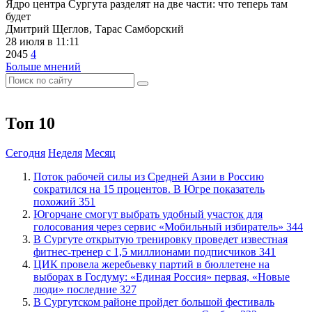
Ядро центра Сургута разделят на две части: что теперь там
будет
Дмитрий Щеглов, Тарас Самборский
28 июля в 11:11
2045
4
Больше мнений
Топ 10
Сегодня
Неделя
Месяц
Поток рабочей силы из Средней Азии в Россию
сократился на 15 процентов. В Югре показатель
похожий
351
Югорчане смогут выбрать удобный участок для
голосования через сервис «Мобильный избиратель»
344
В Сургуте открытую тренировку проведет известная
фитнес-тренер с 1,5 миллионами подписчиков
341
ЦИК провела жеребьевку партий в бюллетене на
выборах в Госдуму: «Единая Россия» первая, «Новые
люди» последние
327
В Сургутском районе пройдет большой фестиваль